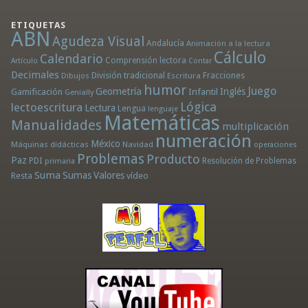
ETIQUETAS
ABN
Agudeza Visual
Andalucía
Animación a la lectura
Cálculo
Calendario
Comprensión lectora
Artículo
Contar
Decimales
División tradicional
Fracciones
Dibujos
Escritura
humor
Juego
Geometría
Infantil
Inglés
Gamificación
Genially
Lógica
lectoescritura
Lectura
Lengua
lenguaje
Matemáticas
Manualidades
multiplicación
numeración
México
Máquinas didácticas
Navidad
operaciones
Problemas
Producto
Paz
PDI
Resolución de Problemas
primaria
Suma
Sumas
Valores
Resta
vídeo