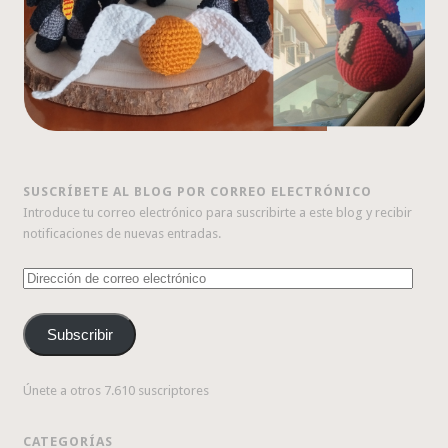
SUSCRÍBETE AL BLOG POR CORREO ELECTRÓNICO
Introduce tu correo electrónico para suscribirte a este blog y recibir
notificaciones de nuevas entradas.
Dirección
de
correo
Subscribir
electrónico
Únete a otros 7.610 suscriptores
CATEGORÍAS