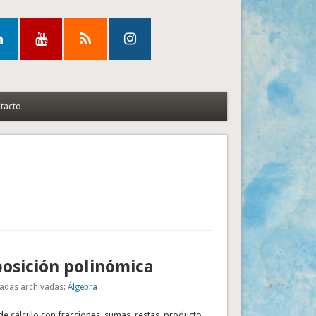
tacto
osición polinómica
adas archivadas:
Álgebra
e cálculo con fracciones. sumas, restas, producto,