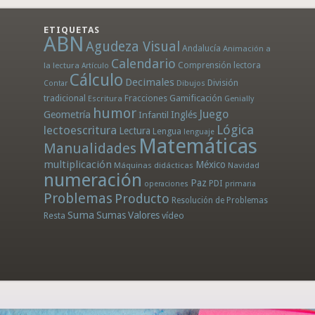
ETIQUETAS
ABN
Agudeza Visual
Andalucía
Animación a
Calendario
la lectura
Comprensión lectora
Artículo
Cálculo
Decimales
División
Dibujos
Contar
tradicional
Fracciones
Gamificación
Escritura
Genially
humor
Juego
Geometría
Infantil
Inglés
Lógica
lectoescritura
Lectura
Lengua
lenguaje
Matemáticas
Manualidades
multiplicación
México
Máquinas didácticas
Navidad
numeración
Paz
PDI
operaciones
primaria
Problemas
Producto
Resolución de Problemas
Suma
Sumas
Valores
Resta
vídeo