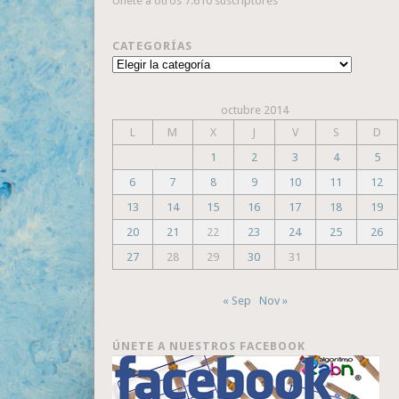
Únete a otros 7.610 suscriptores
CATEGORÍAS
Categorías
octubre 2014
L
M
X
J
V
S
D
1
2
3
4
5
6
7
8
9
10
11
12
13
14
15
16
17
18
19
20
21
22
23
24
25
26
27
28
29
30
31
« Sep
Nov »
ÚNETE A NUESTROS FACEBOOK