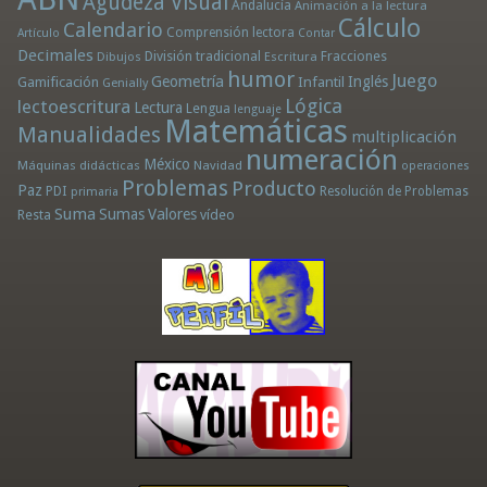
Agudeza Visual
Andalucía
Animación a la lectura
Cálculo
Calendario
Comprensión lectora
Artículo
Contar
Decimales
División tradicional
Fracciones
Dibujos
Escritura
humor
Juego
Geometría
Infantil
Inglés
Gamificación
Genially
Lógica
lectoescritura
Lectura
Lengua
lenguaje
Matemáticas
Manualidades
multiplicación
numeración
México
Máquinas didácticas
Navidad
operaciones
Problemas
Producto
Paz
PDI
Resolución de Problemas
primaria
Suma
Sumas
Valores
Resta
vídeo