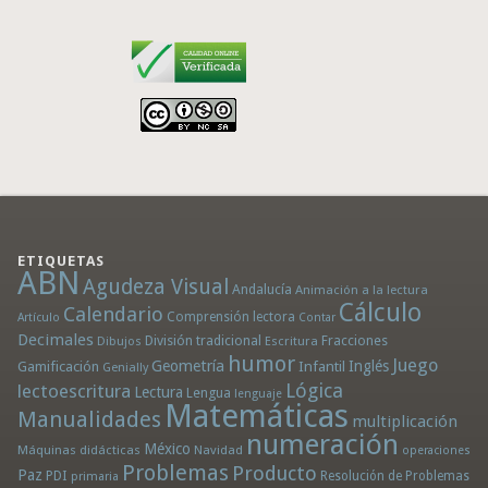
ETIQUETAS
ABN
Agudeza Visual
Andalucía
Animación a la lectura
Cálculo
Calendario
Comprensión lectora
Artículo
Contar
Decimales
División tradicional
Fracciones
Dibujos
Escritura
humor
Juego
Geometría
Infantil
Inglés
Gamificación
Genially
Lógica
lectoescritura
Lectura
Lengua
lenguaje
Matemáticas
Manualidades
multiplicación
numeración
México
Máquinas didácticas
Navidad
operaciones
Problemas
Producto
Paz
PDI
Resolución de Problemas
primaria