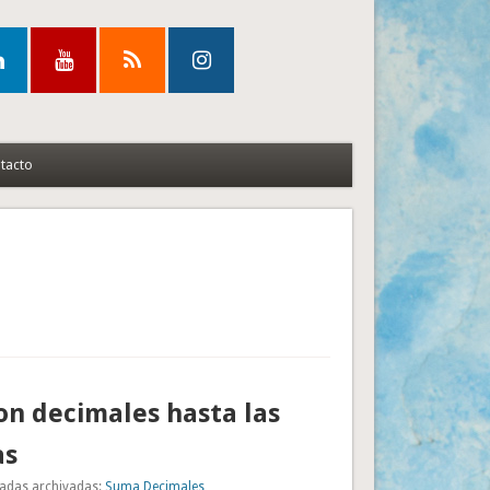
tacto
n decimales hasta las
as
adas archivadas:
Suma Decimales