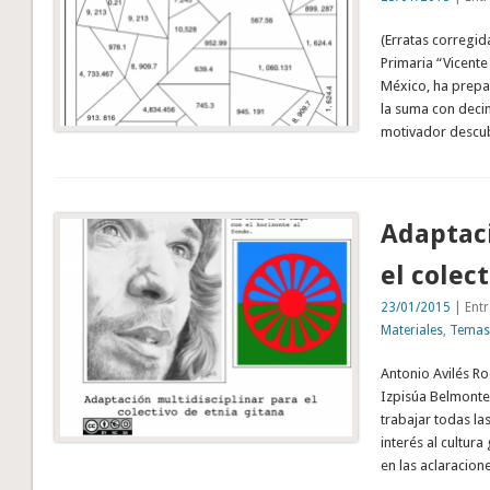
(Erratas corregid
Primaria “Vicente
México, ha prepa
la suma con deci
motivador descubr
Adaptaci
el colec
23/01/2015
| Entr
Materiales
,
Temas
Antonio Avilés Ro
Izpisúa Belmonte
trabajar todas la
interés al cultur
en las aclaracion