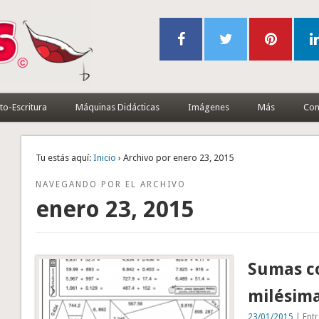
to-Escritura
Máquinas Didácticas
Imágenes
Más
Con
Tu estás aquí:
Inicio
› Archivo por enero 23, 2015
NAVEGANDO POR EL ARCHIVO
enero 23, 2015
Sumas co
milésim
23/01/2015
| Entr