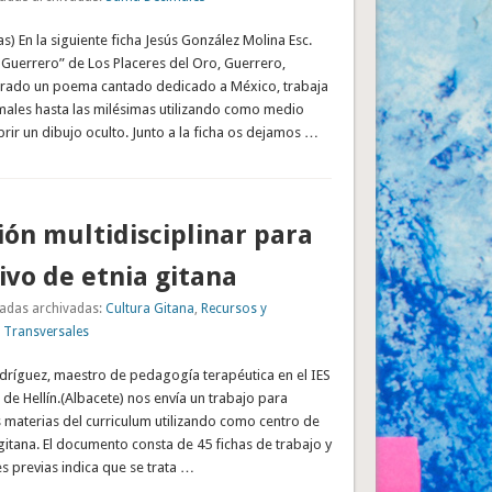
as) En la siguiente ficha Jesús González Molina Esc.
 Guerrero” de Los Placeres del Oro, Guerrero,
rado un poema cantado dedicado a México, trabaja
males hasta las milésimas utilizando como medio
ir un dibujo oculto. Junto a la ficha os dejamos …
ón multidisciplinar para
tivo de etnia gitana
adas archivadas:
Cultura Gitana
,
Recursos y
 Transversales
dríguez, maestro de pedagogía terapéutica en el IES
 de Hellín.(Albacete) nos envía un trabajo para
s materias del curriculum utilizando como centro de
a gitana. El documento consta de 45 fichas de trabajo y
es previas indica que se trata …