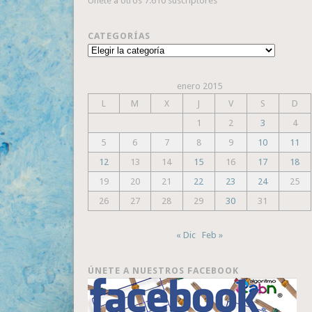
Únete a otros 7.610 suscriptores
CATEGORÍAS
Categorías
enero 2015
L
M
X
J
V
S
D
1
2
3
4
5
6
7
8
9
10
11
12
13
14
15
16
17
18
19
20
21
22
23
24
25
26
27
28
29
30
31
« Dic
Feb »
ÚNETE A NUESTROS FACEBOOK