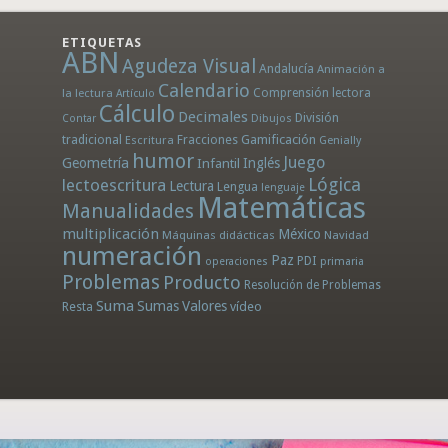
ETIQUETAS
ABN
Agudeza Visual
Andalucía
Animación a
Calendario
la lectura
Comprensión lectora
Artículo
Cálculo
Decimales
División
Dibujos
Contar
tradicional
Fracciones
Gamificación
Escritura
Genially
humor
Juego
Geometría
Infantil
Inglés
Lógica
lectoescritura
Lectura
Lengua
lenguaje
Matemáticas
Manualidades
multiplicación
México
Máquinas didácticas
Navidad
numeración
Paz
PDI
operaciones
primaria
Problemas
Producto
Resolución de Problemas
Suma
Sumas
Valores
Resta
vídeo