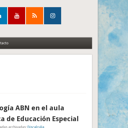
tacto
gía ABN en el aula
ca de Educación Especial
adas archivadas:
Discalculia