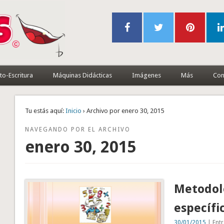
to-Escritura
Máquinas Didácticas
Imágenes
Más
Con
Tu estás aquí:
Inicio
› Archivo por enero 30, 2015
NAVEGANDO POR EL ARCHIVO
enero 30, 2015
Metodolo
específi
30/01/2015
| Entr