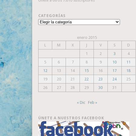
Únete a otros 7.610 suscriptores
CATEGORÍAS
Categorías
enero 2015
L
M
X
J
V
S
D
1
2
3
4
5
6
7
8
9
10
11
12
13
14
15
16
17
18
19
20
21
22
23
24
25
26
27
28
29
30
31
« Dic
Feb »
ÚNETE A NUESTROS FACEBOOK