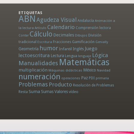
ETIQUETAS
ABN
Agudeza Visual
Andalucía
Animación a
Calendario
la lectura
Comprensión lectora
Artículo
Cálculo
Decimales
División
Dibujos
Contar
tradicional
Fracciones
Gamificación
Escritura
Genially
humor
Juego
Geometría
Infantil
Inglés
Lógica
lectoescritura
Lectura
Lengua
lenguaje
Matemáticas
Manualidades
multiplicación
México
Máquinas didácticas
Navidad
numeración
Paz
PDI
operaciones
primaria
Problemas
Producto
Resolución de Problemas
Suma
Sumas
Valores
Resta
vídeo