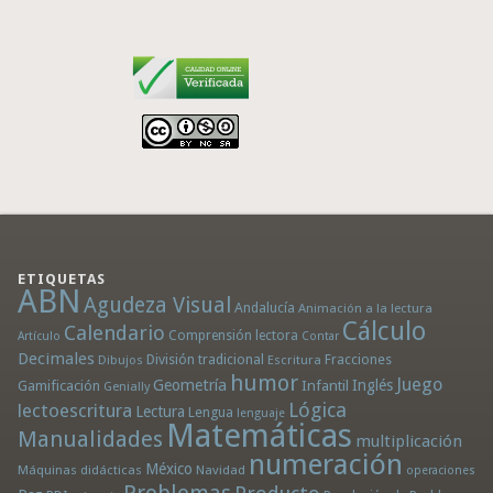
ETIQUETAS
ABN
Agudeza Visual
Andalucía
Animación a la lectura
Cálculo
Calendario
Comprensión lectora
Artículo
Contar
Decimales
División tradicional
Fracciones
Dibujos
Escritura
humor
Juego
Geometría
Infantil
Inglés
Gamificación
Genially
Lógica
lectoescritura
Lectura
Lengua
lenguaje
Matemáticas
Manualidades
multiplicación
numeración
México
Máquinas didácticas
Navidad
operaciones