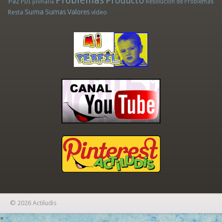
Problemas
Producto
Paz
PDI
Resolución de Problemas
primaria
Suma
Sumas
Valores
Resta
vídeo
© 2026 Actiludis
×