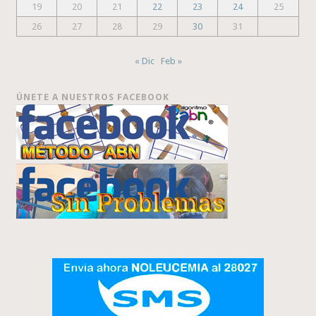
19
20
21
22
23
24
25
26
27
28
29
30
31
« Dic
Feb »
ÚNETE A NUESTROS FACEBOOK