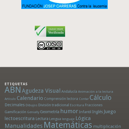
ETIQUETAS
ABN
Agudeza Visual
Andalucía
Animación a la lectura
Cálculo
Calendario
Comprensión lectora
Artículo
Contar
Decimales
División tradicional
Fracciones
Dibujos
Escritura
humor
Juego
Geometría
Infantil
Inglés
Gamificación
Genially
Lógica
lectoescritura
Lectura
Lengua
lenguaje
Matemáticas
Manualidades
multiplicación