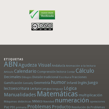
ETIQUETAS
ABN
Agudeza Visual
Andalucía
Animación a la lectura
Cálculo
Calendario
Comprensión lectora
Artículo
Contar
Decimales
División tradicional
Fracciones
Dibujos
Escritura
humor
Juego
Geometría
Infantil
Inglés
Gamificación
Genially
Lógica
lectoescritura
Lectura
Lengua
lenguaje
Matemáticas
Manualidades
multiplicación
numeración
México
Máquinas didácticas
Navidad
operaciones
Problemas
Producto
Paz
PDI
Resolución de Problemas
primaria