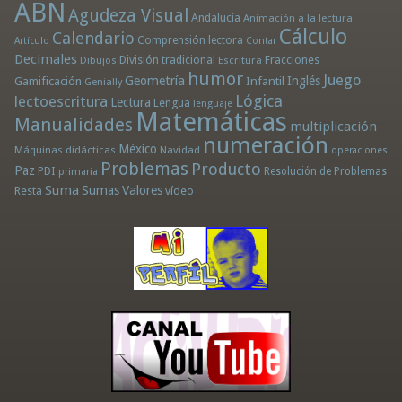
ABN
Agudeza Visual
Andalucía
Animación a la lectura
Cálculo
Calendario
Comprensión lectora
Artículo
Contar
Decimales
División tradicional
Fracciones
Dibujos
Escritura
humor
Juego
Geometría
Infantil
Inglés
Gamificación
Genially
Lógica
lectoescritura
Lectura
Lengua
lenguaje
Matemáticas
Manualidades
multiplicación
numeración
México
Máquinas didácticas
Navidad
operaciones
Problemas
Producto
Paz
PDI
Resolución de Problemas
primaria
Suma
Sumas
Valores
Resta
vídeo