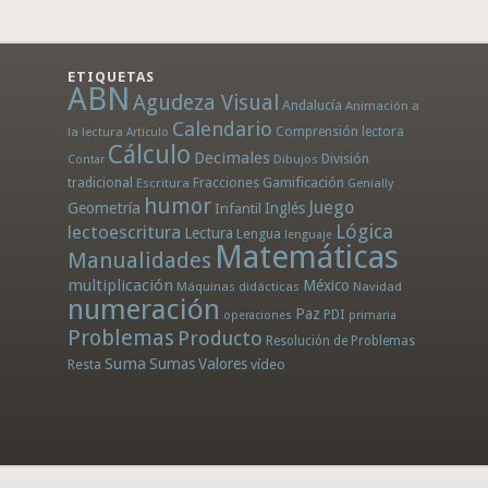
ETIQUETAS
ABN
Agudeza Visual
Andalucía
Animación a
Calendario
la lectura
Comprensión lectora
Artículo
Cálculo
Decimales
División
Dibujos
Contar
tradicional
Fracciones
Gamificación
Escritura
Genially
humor
Juego
Geometría
Infantil
Inglés
Lógica
lectoescritura
Lectura
Lengua
lenguaje
Matemáticas
Manualidades
multiplicación
México
Máquinas didácticas
Navidad
numeración
Paz
PDI
operaciones
primaria
Problemas
Producto
Resolución de Problemas
Suma
Sumas
Valores
Resta
vídeo