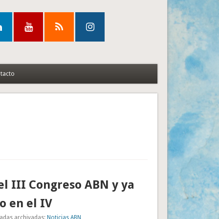
tacto
 el III Congreso ABN y ya
 en el IV
adas archivadas:
Noticias ABN