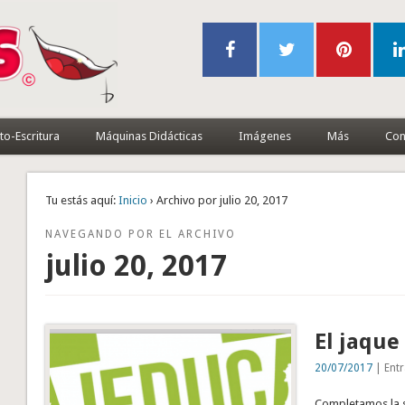
to-Escritura
Máquinas Didácticas
Imágenes
Más
Con
Tu estás aquí:
Inicio
› Archivo por julio 20, 2017
NAVEGANDO POR EL ARCHIVO
julio 20, 2017
El jaque
20/07/2017
| Entr
Completamos la s