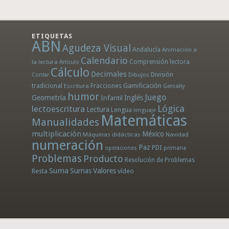
ETIQUETAS
ABN
Agudeza Visual
Andalucía
Animación a
Calendario
la lectura
Comprensión lectora
Artículo
Cálculo
Decimales
División
Dibujos
Contar
tradicional
Fracciones
Gamificación
Escritura
Genially
humor
Juego
Geometría
Infantil
Inglés
Lógica
lectoescritura
Lectura
Lengua
lenguaje
Matemáticas
Manualidades
multiplicación
México
Máquinas didácticas
Navidad
numeración
Paz
PDI
operaciones
primaria
Problemas
Producto
Resolución de Problemas
Suma
Sumas
Valores
Resta
vídeo