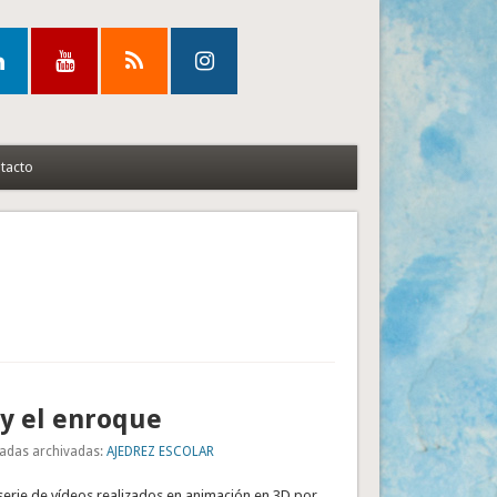
tacto
 y el enroque
adas archivadas:
AJEDREZ ESCOLAR
erie de vídeos realizados en animación en 3D por