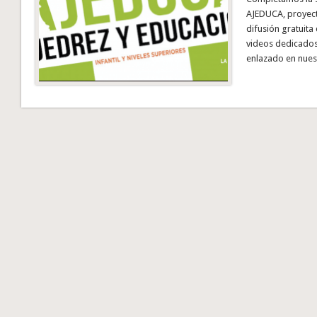
AJEDUCA, proyect
difusión gratuita
videos dedicados
enlazado en nuest