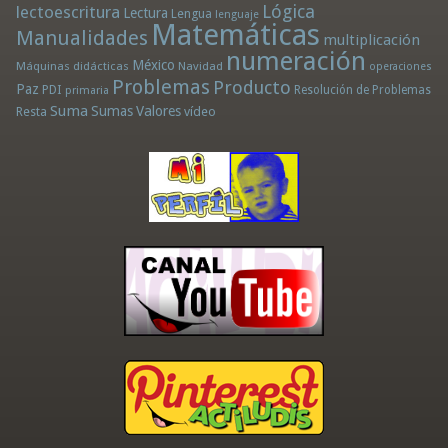
Lógica
lectoescritura
Lectura
Lengua
lenguaje
Matemáticas
Manualidades
multiplicación
numeración
México
Máquinas didácticas
Navidad
operaciones
Problemas
Producto
Paz
PDI
Resolución de Problemas
primaria
Suma
Sumas
Valores
Resta
vídeo