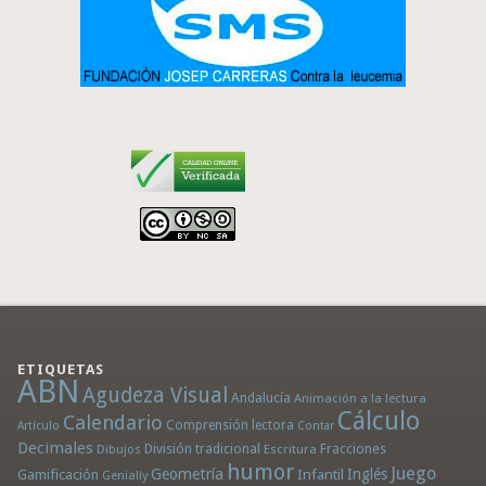
ETIQUETAS
ABN
Agudeza Visual
Andalucía
Animación a la lectura
Cálculo
Calendario
Comprensión lectora
Artículo
Contar
Decimales
División tradicional
Fracciones
Dibujos
Escritura
humor
Juego
Geometría
Infantil
Inglés
Gamificación
Genially