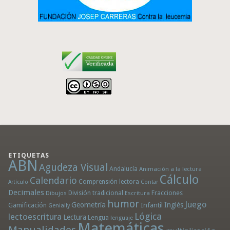
ETIQUETAS
ABN
Agudeza Visual
Andalucía
Animación a la lectura
Cálculo
Calendario
Comprensión lectora
Artículo
Contar
Decimales
División tradicional
Fracciones
Dibujos
Escritura
humor
Juego
Geometría
Infantil
Inglés
Gamificación
Genially
Lógica
lectoescritura
Lectura
Lengua
lenguaje
Matemáticas