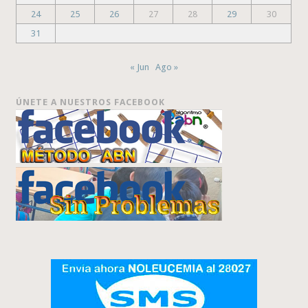
24
25
26
27
28
29
30
31
« Jun
Ago »
ÚNETE A NUESTROS FACEBOOK