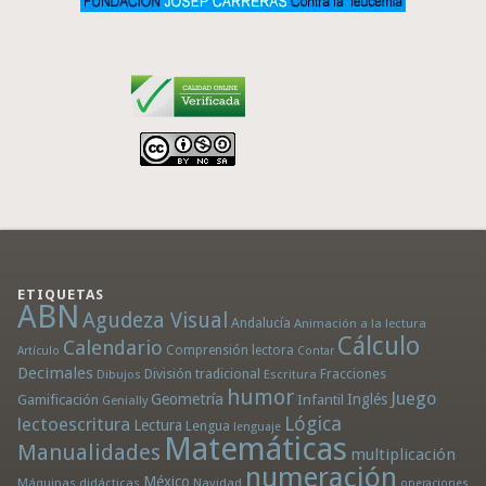
ETIQUETAS
ABN
Agudeza Visual
Andalucía
Animación a la lectura
Cálculo
Calendario
Comprensión lectora
Artículo
Contar
Decimales
División tradicional
Fracciones
Dibujos
Escritura
humor
Juego
Geometría
Infantil
Inglés
Gamificación
Genially
Lógica
lectoescritura
Lectura
Lengua
lenguaje
Matemáticas
Manualidades
multiplicación
numeración
México
Máquinas didácticas
Navidad
operaciones