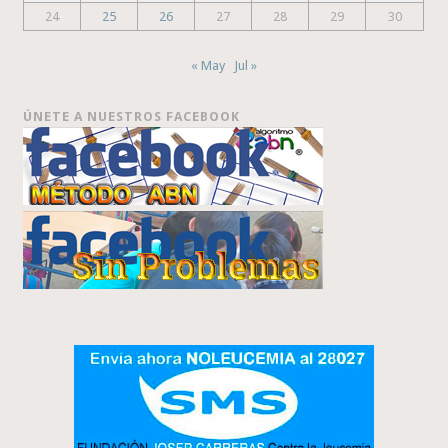
24
25
26
27
28
29
30
« May
Jul »
ÚNETE A NUESTROS FACEBOOK