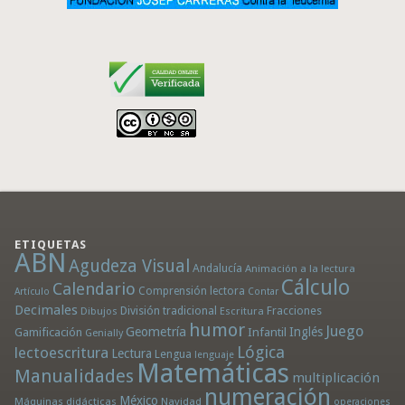
ETIQUETAS
ABN
Agudeza Visual
Andalucía
Animación a la lectura
Cálculo
Calendario
Comprensión lectora
Artículo
Contar
Decimales
División tradicional
Fracciones
Dibujos
Escritura
humor
Juego
Geometría
Infantil
Inglés
Gamificación
Genially
Lógica
lectoescritura
Lectura
Lengua
lenguaje
Matemáticas
Manualidades
multiplicación
numeración
México
Máquinas didácticas
Navidad
operaciones