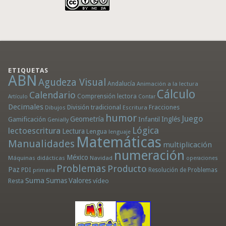
ETIQUETAS
ABN
Agudeza Visual
Andalucía
Animación a la lectura
Cálculo
Calendario
Comprensión lectora
Artículo
Contar
Decimales
División tradicional
Fracciones
Dibujos
Escritura
humor
Juego
Geometría
Infantil
Inglés
Gamificación
Genially
Lógica
lectoescritura
Lectura
Lengua
lenguaje
Matemáticas
Manualidades
multiplicación
numeración
México
Máquinas didácticas
Navidad
operaciones
Problemas
Producto
Paz
PDI
Resolución de Problemas
primaria
Suma
Sumas
Valores
Resta
vídeo