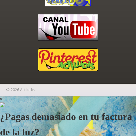
© 2026 Actiludis
×
¿Pagas demasiado en tu factura
de la luz?