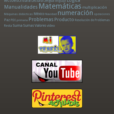
Lógica
lectoescritura
Lectura
Lengua
lenguaje
Matemáticas
Manualidades
multiplicación
numeración
México
Máquinas didácticas
Navidad
operaciones
Problemas
Producto
Paz
PDI
Resolución de Problemas
primaria
Suma
Sumas
Valores
Resta
vídeo