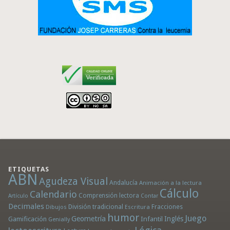
ETIQUETAS
ABN
Agudeza Visual
Andalucía
Animación a la lectura
Cálculo
Calendario
Comprensión lectora
Artículo
Contar
Decimales
División tradicional
Fracciones
Dibujos
Escritura
humor
Juego
Geometría
Infantil
Inglés
Gamificación
Genially