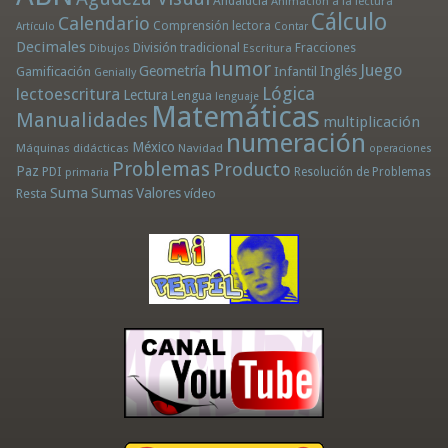
Andalucía
Animación a la lectura
Cálculo
Calendario
Comprensión lectora
Artículo
Contar
Decimales
División tradicional
Fracciones
Dibujos
Escritura
humor
Juego
Geometría
Infantil
Inglés
Gamificación
Genially
Lógica
lectoescritura
Lectura
Lengua
lenguaje
Matemáticas
Manualidades
multiplicación
numeración
México
Máquinas didácticas
Navidad
operaciones
Problemas
Producto
Paz
PDI
Resolución de Problemas
primaria
Suma
Sumas
Valores
Resta
vídeo