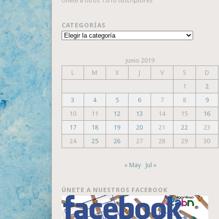
Únete a otros 7.610 suscriptores
CATEGORÍAS
Categorías
junio 2019
L
M
X
J
V
S
D
1
2
3
4
5
6
7
8
9
10
11
12
13
14
15
16
17
18
19
20
21
22
23
24
25
26
27
28
29
30
« May
Jul »
ÚNETE A NUESTROS FACEBOOK