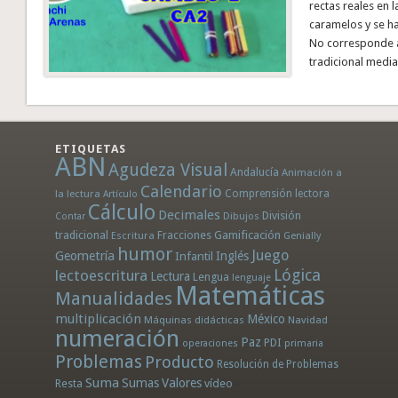
rectas reales en 
caramelos y se h
No corresponde a
tradicional media
ETIQUETAS
ABN
Agudeza Visual
Andalucía
Animación a
Calendario
la lectura
Comprensión lectora
Artículo
Cálculo
Decimales
División
Dibujos
Contar
tradicional
Fracciones
Gamificación
Escritura
Genially
humor
Juego
Geometría
Infantil
Inglés
Lógica
lectoescritura
Lectura
Lengua
lenguaje
Matemáticas
Manualidades
multiplicación
México
Máquinas didácticas
Navidad
numeración
Paz
PDI
operaciones
primaria
Problemas
Producto
Resolución de Problemas
Suma
Sumas
Valores
Resta
vídeo