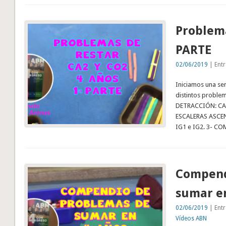
Problema
PARTE
02/06/2019
| Entr
Iniciamos una se
distintos problem
DETRACCIÓN: CA2,
ESCALERAS ASCEND
IG1 e IG2. 3- 
Compend
sumar e
02/06/2019
| Entr
Vídeos ABN