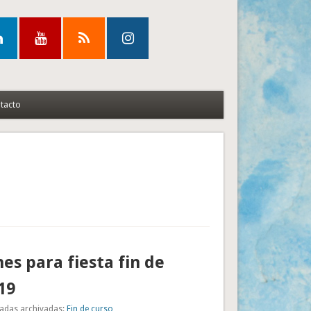
tacto
es para fiesta fin de
19
adas archivadas:
Fin de curso