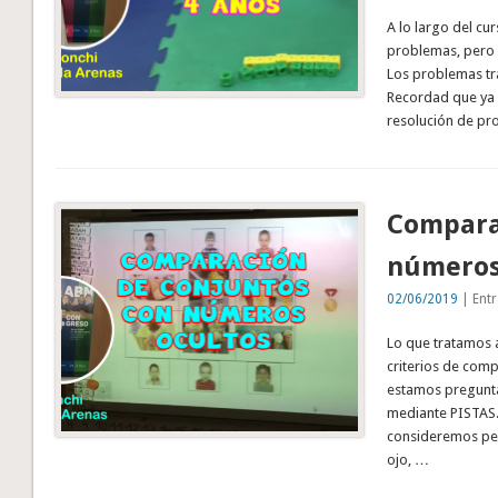
A lo largo del cu
problemas, pero 
Los problemas tr
Recordad que ya 
resolución de pr
Compara
números
02/06/2019
| Entr
Lo que tratamos 
criterios de comp
estamos pregunta
mediante PISTAS.
consideremos per
ojo, …