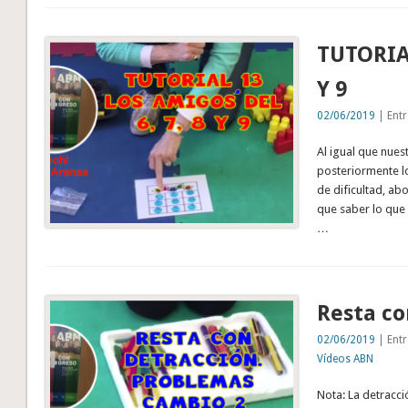
TUTORIAL
Y 9
02/06/2019
| Entr
Al igual que nues
posteriormente l
de dificultad, abo
que saber lo que 
…
Resta co
02/06/2019
| Entr
Vídeos ABN
Nota: La detracc