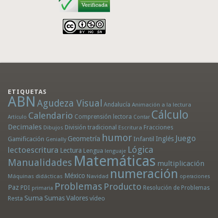
ETIQUETAS
ABN
Agudeza Visual
Andalucía
Animación a la lectura
Cálculo
Calendario
Comprensión lectora
Artículo
Contar
Decimales
División tradicional
Fracciones
Dibujos
Escritura
humor
Juego
Geometría
Infantil
Inglés
Gamificación
Genially
Lógica
lectoescritura
Lectura
Lengua
lenguaje
Matemáticas
Manualidades
multiplicación
numeración
México
Máquinas didácticas
Navidad
operaciones
Problemas
Producto
Paz
PDI
Resolución de Problemas
primaria
Suma
Sumas
Valores
Resta
vídeo