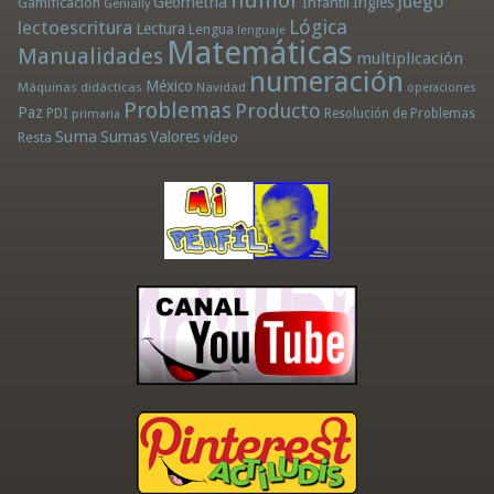
humor
Juego
Geometría
Infantil
Inglés
Gamificación
Genially
Lógica
lectoescritura
Lectura
Lengua
lenguaje
Matemáticas
Manualidades
multiplicación
numeración
México
Máquinas didácticas
Navidad
operaciones
Problemas
Producto
Paz
PDI
Resolución de Problemas
primaria
Suma
Sumas
Valores
Resta
vídeo