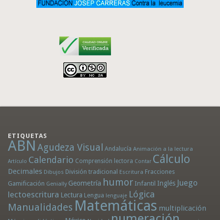
ETIQUETAS
ABN
Agudeza Visual
Andalucía
Animación a la lectura
Cálculo
Calendario
Comprensión lectora
Artículo
Contar
Decimales
División tradicional
Fracciones
Dibujos
Escritura
humor
Juego
Geometría
Infantil
Inglés
Gamificación
Genially
Lógica
lectoescritura
Lectura
Lengua
lenguaje
Matemáticas
Manualidades
multiplicación
numeración