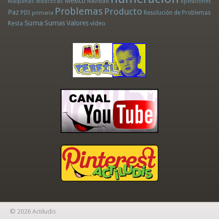
México
Máquinas didácticas
Navidad
operaciones
Problemas
Producto
Paz
PDI
Resolución de Problemas
primaria
Suma
Sumas
Valores
Resta
vídeo
© 2026 Actiludis