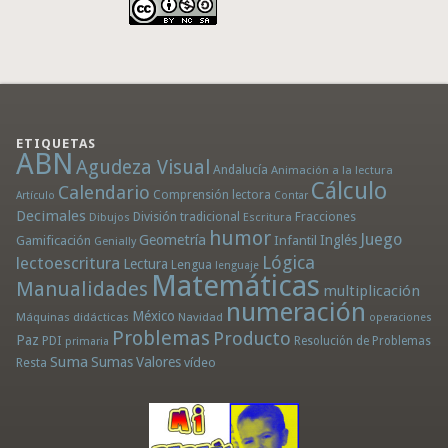
ETIQUETAS
ABN
Agudeza Visual
Andalucía
Animación a la lectura
Cálculo
Calendario
Comprensión lectora
Artículo
Contar
Decimales
División tradicional
Fracciones
Dibujos
Escritura
humor
Juego
Geometría
Infantil
Inglés
Gamificación
Genially
Lógica
lectoescritura
Lectura
Lengua
lenguaje
Matemáticas
Manualidades
multiplicación
numeración
México
Máquinas didácticas
Navidad
operaciones
Problemas
Producto
Paz
PDI
Resolución de Problemas
primaria
Suma
Sumas
Valores
Resta
vídeo