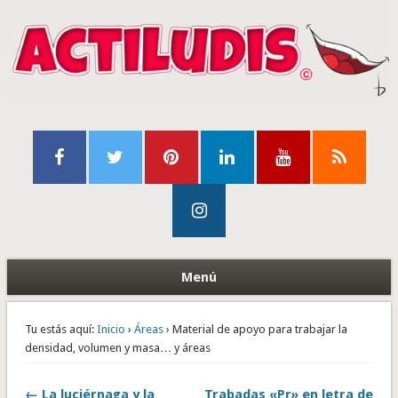
Menú
Tu estás aquí:
Inicio
›
Áreas
› Material de apoyo para trabajar la
densidad, volumen y masa… y áreas
← La luciérnaga y la
Trabadas «Pr» en letra de