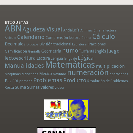
ETIQUETAS
ABN
Agudeza Visual
Andalucía
Animación a la lectura
Cálculo
Calendario
Comprensión lectora
Artículo
Contar
Decimales
División tradicional
Fracciones
Dibujos
Escritura
humor
Juego
Geometría
Infantil
Inglés
Gamificación
Genially
Lógica
lectoescritura
Lectura
Lengua
lenguaje
Matemáticas
Manualidades
multiplicación
numeración
México
Máquinas didácticas
Navidad
operaciones
Problemas
Producto
Paz
PDI
Resolución de Problemas
primaria
Suma
Sumas
Valores
Resta
vídeo