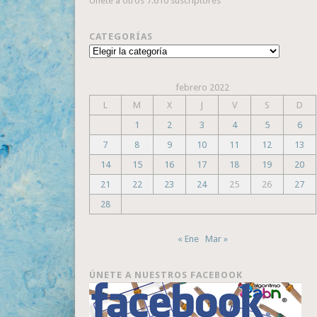
Únete a otros 7.610 suscriptores
CATEGORÍAS
Categorías
febrero 2022
L
M
X
J
V
S
D
1
2
3
4
5
6
7
8
9
10
11
12
13
14
15
16
17
18
19
20
21
22
23
24
25
26
27
28
« Ene
Mar »
ÚNETE A NUESTROS FACEBOOK