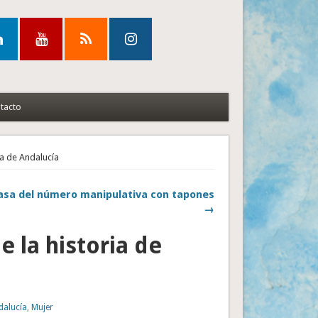
tacto
ia de Andalucía
asa del número manipulativa con tapones
→
 la historia de
dalucía
,
Mujer