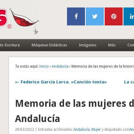
to-Escritura
Máquinas Didácticas
Imágenes
Más
Con
Tu estás aquí:
Inicio
›
Andalucía
› Memoria de las mujeres de la histor
← Federico García Lorca. «Canción tonta»
La c
Memoria de las mujeres de
Andalucía
28/02/2022 | Entradas archivadas:
Andalucía
,
Mujer
y etiquetado con
An