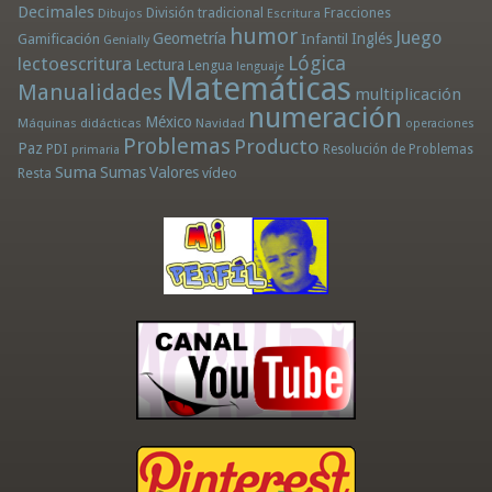
Decimales
División tradicional
Fracciones
Dibujos
Escritura
humor
Juego
Geometría
Infantil
Inglés
Gamificación
Genially
Lógica
lectoescritura
Lectura
Lengua
lenguaje
Matemáticas
Manualidades
multiplicación
numeración
México
Máquinas didácticas
Navidad
operaciones
Problemas
Producto
Paz
PDI
Resolución de Problemas
primaria
Suma
Sumas
Valores
Resta
vídeo