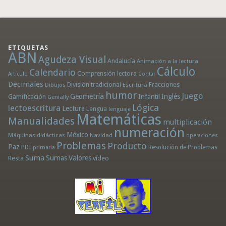
ETIQUETAS
ABN
Agudeza Visual
Andalucía
Animación a la lectura
Cálculo
Calendario
Comprensión lectora
Artículo
Contar
Decimales
División tradicional
Fracciones
Dibujos
Escritura
humor
Juego
Geometría
Infantil
Inglés
Gamificación
Genially
Lógica
lectoescritura
Lectura
Lengua
lenguaje
Matemáticas
Manualidades
multiplicación
numeración
México
Máquinas didácticas
Navidad
operaciones
Problemas
Producto
Paz
PDI
Resolución de Problemas
primaria
Suma
Sumas
Valores
Resta
vídeo