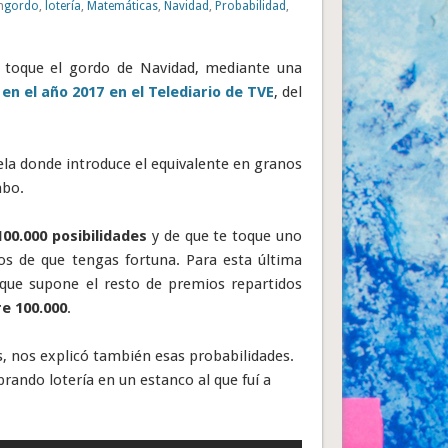
n
gordo
,
lotería
,
Matemáticas
,
Navidad
,
Probabilidad
,
te toque el gordo de Navidad, mediante una
en el año 2017 en el Telediario de TVE
, del
ela donde introduce el equivalente en granos
mbo.
00.000 posibilidades
y de que te toque uno
os de que tengas fortuna. Para esta última
que supone el resto de premios repartidos
re 100.000
.
, nos explicó también esas probabilidades.
ando lotería en un estanco al que fuí a