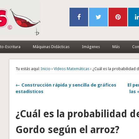
to-Escritura
Máquinas Didácticas
Imágenes
Más
Con
Tu estás aquí:
Inicio
›
Vídeos Matemáticas
› ¿Cuál es la probabilidad 
← Construcción rápida y sencilla de gráficos
El pe
estadísticos
las
¿Cuál es la probabilidad d
Gordo según el arroz?