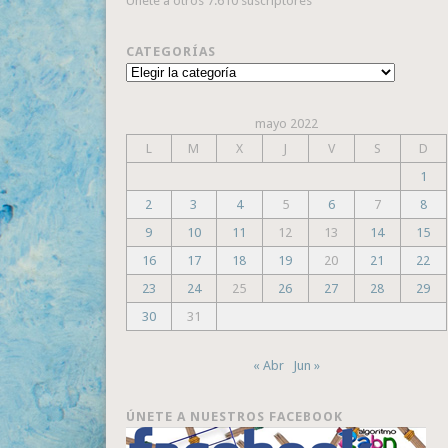
Únete a otros 7.610 suscriptores
CATEGORÍAS
Categorías
mayo 2022
L
M
X
J
V
S
D
1
2
3
4
5
6
7
8
9
10
11
12
13
14
15
16
17
18
19
20
21
22
23
24
25
26
27
28
29
30
31
« Abr
Jun »
ÚNETE A NUESTROS FACEBOOK