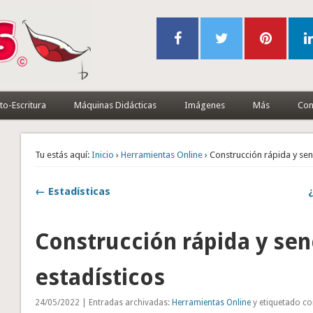
to-Escritura
Máquinas Didácticas
Imágenes
Más
Con
Tu estás aquí:
Inicio
›
Herramientas Online
› Construcción rápida y senc
← Estadísticas
Construcción rápida y senc
estadísticos
24/05/2022 | Entradas archivadas:
Herramientas Online
y etiquetado c