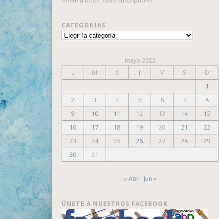
Únete a otros 7.610 suscriptores
CATEGORÍAS
Categorías
mayo 2022
L
M
X
J
V
S
D
1
2
3
4
5
6
7
8
9
10
11
12
13
14
15
16
17
18
19
20
21
22
23
24
25
26
27
28
29
30
31
« Abr
Jun »
ÚNETE A NUESTROS FACEBOOK