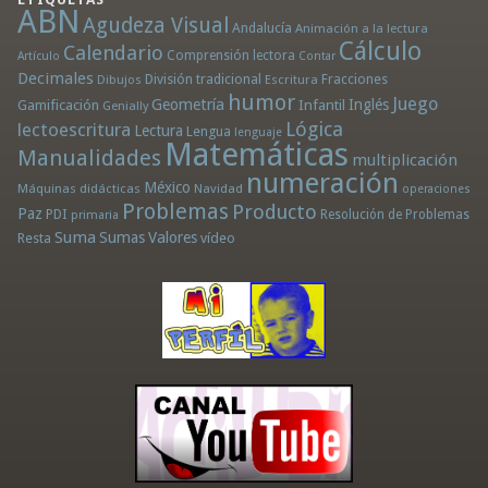
ABN
Agudeza Visual
Andalucía
Animación a la lectura
Cálculo
Calendario
Comprensión lectora
Artículo
Contar
Decimales
División tradicional
Fracciones
Dibujos
Escritura
humor
Juego
Geometría
Infantil
Inglés
Gamificación
Genially
Lógica
lectoescritura
Lectura
Lengua
lenguaje
Matemáticas
Manualidades
multiplicación
numeración
México
Máquinas didácticas
Navidad
operaciones
Problemas
Producto
Paz
PDI
Resolución de Problemas
primaria
Suma
Sumas
Valores
Resta
vídeo