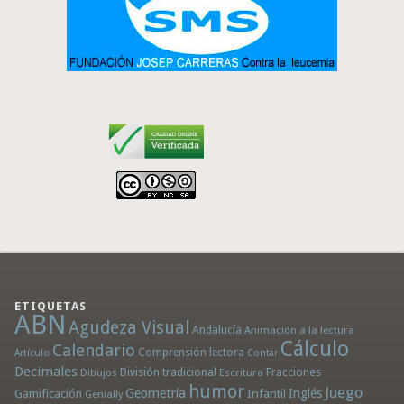
ETIQUETAS
ABN
Agudeza Visual
Andalucía
Animación a la lectura
Cálculo
Calendario
Comprensión lectora
Artículo
Contar
Decimales
División tradicional
Fracciones
Dibujos
Escritura
humor
Juego
Geometría
Infantil
Inglés
Gamificación
Genially