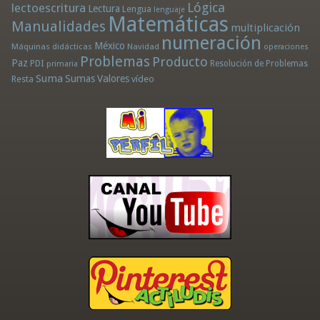
Lógica
lectoescritura
Lectura
Lengua
lenguaje
Matemáticas
Manualidades
multiplicación
numeración
México
Máquinas didácticas
Navidad
operaciones
Problemas
Producto
Paz
PDI
Resolución de Problemas
primaria
Suma
Sumas
Valores
Resta
vídeo