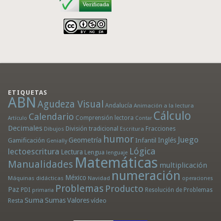
ETIQUETAS
ABN
Agudeza Visual
Andalucía
Animación a la lectura
Cálculo
Calendario
Comprensión lectora
Artículo
Contar
Decimales
División tradicional
Fracciones
Dibujos
Escritura
humor
Juego
Geometría
Infantil
Inglés
Gamificación
Genially
Lógica
lectoescritura
Lectura
Lengua
lenguaje
Matemáticas
Manualidades
multiplicación
numeración
México
Máquinas didácticas
Navidad
operaciones
Problemas
Producto
Paz
PDI
Resolución de Problemas
primaria
Suma
Sumas
Valores
Resta
vídeo