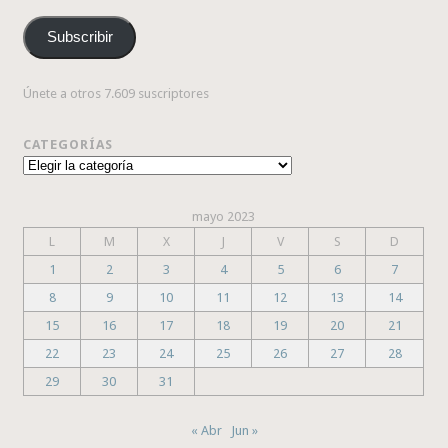
de
correo
Subscribir
electrónico
Únete a otros 7.609 suscriptores
CATEGORÍAS
Categorías
mayo 2023
L
M
X
J
V
S
D
1
2
3
4
5
6
7
8
9
10
11
12
13
14
15
16
17
18
19
20
21
22
23
24
25
26
27
28
29
30
31
« Abr
Jun »