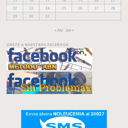
15
16
17
18
19
20
21
22
23
24
25
26
27
28
29
30
31
« Abr
Jun »
ÚNETE A NUESTROS FACEBOOK