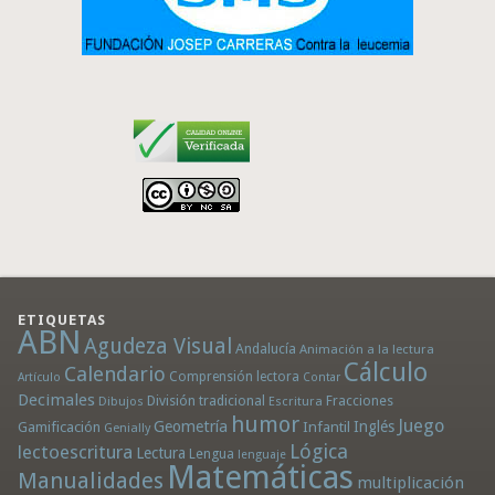
ETIQUETAS
ABN
Agudeza Visual
Andalucía
Animación a la lectura
Cálculo
Calendario
Comprensión lectora
Artículo
Contar
Decimales
División tradicional
Fracciones
Dibujos
Escritura
humor
Juego
Geometría
Infantil
Inglés
Gamificación
Genially
Lógica
lectoescritura
Lectura
Lengua
lenguaje
Matemáticas
Manualidades
multiplicación