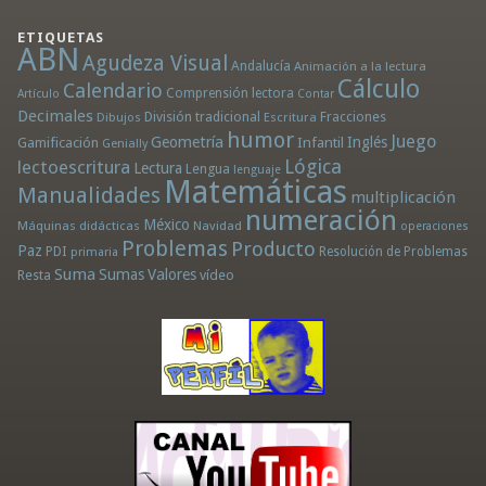
ETIQUETAS
ABN
Agudeza Visual
Andalucía
Animación a la lectura
Cálculo
Calendario
Comprensión lectora
Artículo
Contar
Decimales
División tradicional
Fracciones
Dibujos
Escritura
humor
Juego
Geometría
Infantil
Inglés
Gamificación
Genially
Lógica
lectoescritura
Lectura
Lengua
lenguaje
Matemáticas
Manualidades
multiplicación
numeración
México
Máquinas didácticas
Navidad
operaciones
Problemas
Producto
Paz
PDI
Resolución de Problemas
primaria
Suma
Sumas
Valores
Resta
vídeo