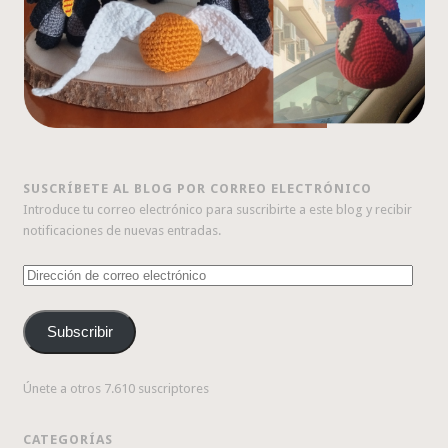
SUSCRÍBETE AL BLOG POR CORREO ELECTRÓNICO
Introduce tu correo electrónico para suscribirte a este blog y recibir
notificaciones de nuevas entradas.
Dirección
de
correo
Subscribir
electrónico
Únete a otros 7.610 suscriptores
CATEGORÍAS