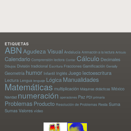
ETIQUETAS
ABN
Agudeza Visual
Andalucía
Animación a la lectura
Artículo
Cálculo
Calendario
Decimales
Comprensión lectora
Contar
División tradicional
Gamificación
Fracciones
Dibujos
Escritura
Genially
humor
Juego
lectoescritura
Geometría
Inglés
Infantil
Manualidades
Lógica
Lectura
Lengua
lenguaje
Matemáticas
multiplicación
México
Máquinas didácticas
numeración
Paz
PDI
Navidad
primaria
operaciones
Problemas
Producto
Suma
Resolución de Problemas
Resta
Sumas
Valores
vídeo