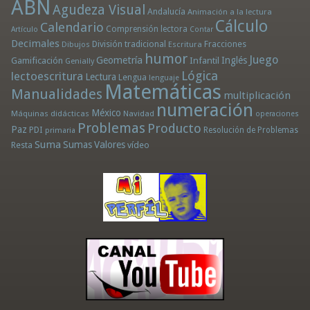
ABN
Agudeza Visual
Andalucía
Animación a la lectura
Cálculo
Calendario
Comprensión lectora
Artículo
Contar
Decimales
División tradicional
Fracciones
Dibujos
Escritura
humor
Juego
Geometría
Infantil
Inglés
Gamificación
Genially
Lógica
lectoescritura
Lectura
Lengua
lenguaje
Matemáticas
Manualidades
multiplicación
numeración
México
Máquinas didácticas
Navidad
operaciones
Problemas
Producto
Paz
PDI
Resolución de Problemas
primaria
Suma
Sumas
Valores
Resta
vídeo