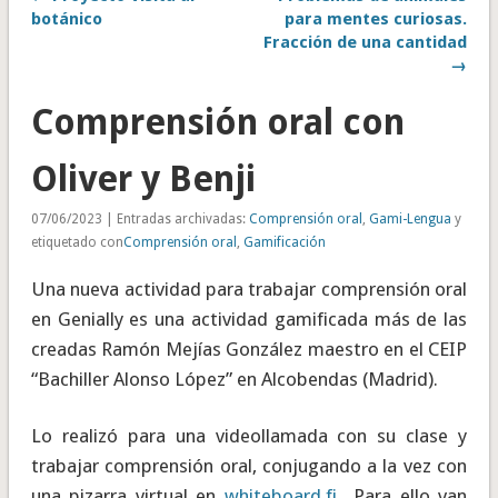
botánico
para mentes curiosas.
Fracción de una cantidad
→
Comprensión oral con
Oliver y Benji
07/06/2023 | Entradas archivadas:
Comprensión oral
,
Gami-Lengua
y
etiquetado con
Comprensión oral
,
Gamificación
Una nueva actividad para trabajar comprensión oral
en Genially es una actividad gamificada más de las
creadas Ramón Mejías González maestro en el CEIP
“Bachiller Alonso López” en Alcobendas (Madrid).
Lo realizó para una videollamada con su clase y
trabajar comprensión oral, conjugando a la vez con
una pizarra virtual en
whiteboard.fi
,. Para ello van