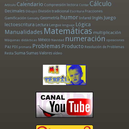
Cálculo
Calendario
Comprensión lectora
Artículo
Contar
Decimales
División tradicional
Fracciones
Dibujos
Escritura
humor
Juego
Geometría
Infantil
Inglés
Gamificación
Genially
Lógica
lectoescritura
Lectura
Lengua
lenguaje
Matemáticas
Manualidades
multiplicación
numeración
México
Máquinas didácticas
Navidad
operaciones
Problemas
Producto
Paz
PDI
Resolución de Problemas
primaria
Suma
Sumas
Valores
Resta
vídeo