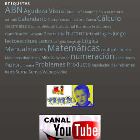
ETIQUETAS
ABN
Agudeza Visual
Andalucía
Animación a la lectura
Cálculo
Calendario
Comprensión lectora
Artículo
Contar
Decimales
División tradicional
Fracciones
Dibujos
Escritura
humor
Juego
Geometría
Infantil
Inglés
Gamificación
Genially
Lógica
lectoescritura
Lectura
Lengua
lenguaje
Matemáticas
Manualidades
multiplicación
numeración
México
Máquinas didácticas
Navidad
operaciones
Problemas
Producto
Paz
PDI
Resolución de Problemas
primaria
Suma
Sumas
Valores
Resta
vídeo