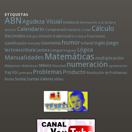
ETIQUETAS
ABN
Agudeza Visual
Andalucía
Animación a la lectura
Cálculo
Calendario
Comprensión lectora
Artículo
Contar
Decimales
División tradicional
Fracciones
Dibujos
Escritura
humor
Juego
Geometría
Infantil
Inglés
Gamificación
Genially
Lógica
lectoescritura
Lectura
Lengua
lenguaje
Matemáticas
Manualidades
multiplicación
numeración
México
Máquinas didácticas
Navidad
operaciones
Problemas
Producto
Paz
PDI
Resolución de Problemas
primaria
Suma
Sumas
Valores
Resta
vídeo