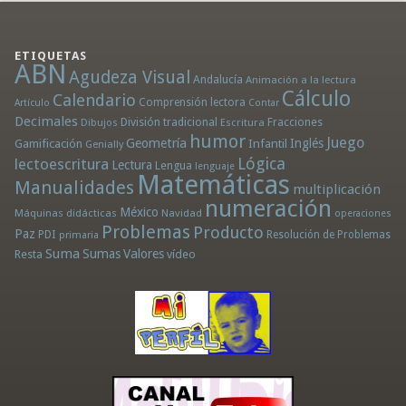
ETIQUETAS
ABN
Agudeza Visual
Andalucía
Animación a la lectura
Cálculo
Calendario
Comprensión lectora
Artículo
Contar
Decimales
División tradicional
Fracciones
Dibujos
Escritura
humor
Juego
Geometría
Infantil
Inglés
Gamificación
Genially
Lógica
lectoescritura
Lectura
Lengua
lenguaje
Matemáticas
Manualidades
multiplicación
numeración
México
Máquinas didácticas
Navidad
operaciones
Problemas
Producto
Paz
PDI
Resolución de Problemas
primaria
Suma
Sumas
Valores
Resta
vídeo