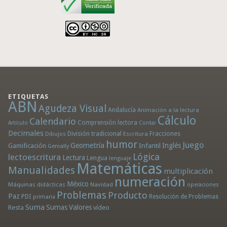
ETIQUETAS
ABN
Agudeza Visual
Andalucía
Animación a la lectura
Cálculo
Calendario
Comprensión lectora
Artículo
Contar
Decimales
División tradicional
Fracciones
Dibujos
Escritura
humor
Juego
Geometría
Infantil
Inglés
Gamificación
Genially
Lógica
lectoescritura
Lectura
Lengua
lenguaje
Matemáticas
Manualidades
multiplicación
numeración
México
Máquinas didácticas
Navidad
operaciones
Problemas
Producto
Paz
PDI
Resolución de Problemas
primaria
Suma
Sumas
Valores
Resta
vídeo