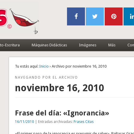
to-Escritura
Máquinas Didácticas
Imágenes
Más
Con
Tu estás aquí:
Inicio
› Archivo por noviembre 16, 2010
NAVEGANDO POR EL ARCHIVO
noviembre 16, 2010
Frase del día: «Ignorancia»
16/11/2010
| Entradas archivadas:
Frases Citas
«El primer paso de la ignorancia es presumir de saber». Baltasar Grac