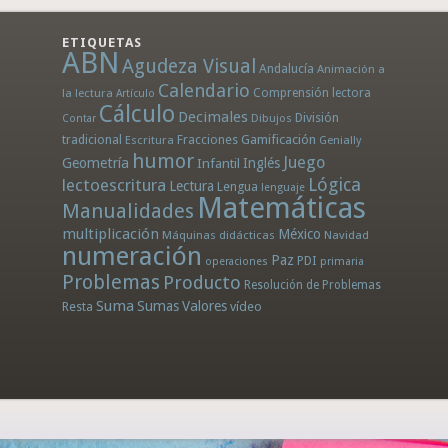
ETIQUETAS
ABN
Agudeza Visual
Andalucía
Animación a
Calendario
la lectura
Comprensión lectora
Artículo
Cálculo
Decimales
División
Dibujos
Contar
tradicional
Fracciones
Gamificación
Escritura
Genially
humor
Juego
Geometría
Infantil
Inglés
Lógica
lectoescritura
Lectura
Lengua
lenguaje
Matemáticas
Manualidades
multiplicación
México
Máquinas didácticas
Navidad
numeración
Paz
PDI
operaciones
primaria
Problemas
Producto
Resolución de Problemas
Suma
Sumas
Valores
Resta
vídeo