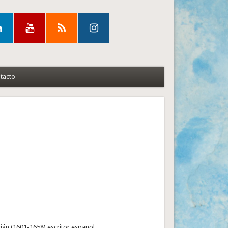
tacto
ián (1601-1658) escritor español.