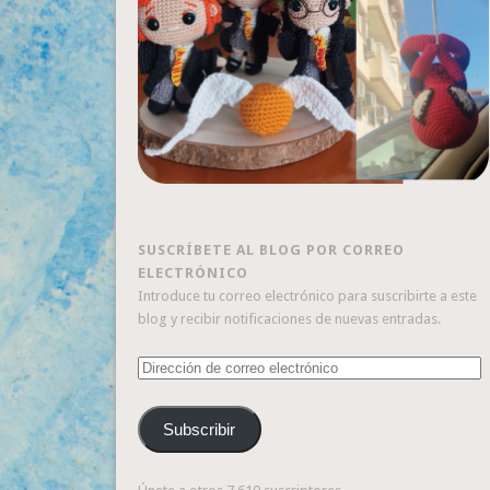
SUSCRÍBETE AL BLOG POR CORREO
ELECTRÓNICO
Introduce tu correo electrónico para suscribirte a este
blog y recibir notificaciones de nuevas entradas.
Dirección
de
correo
Subscribir
electrónico