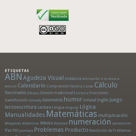
ETIQUETAS
ABN
Agudeza Visual
Andalucía
Animación a la lectura
Cálculo
Calendario
Comprensión lectora
Artículo
Contar
Decimales
División tradicional
Fracciones
Dibujos
Escritura
humor
Juego
Geometría
Infantil
Inglés
Gamificación
Genially
Lógica
lectoescritura
Lectura
Lengua
lenguaje
Matemáticas
Manualidades
multiplicación
numeración
México
Máquinas didácticas
Navidad
operaciones
Problemas
Producto
Paz
PDI
Resolución de Problemas
primaria