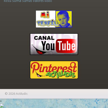
Suma
Sumas
Valores
Resta
vídeo
© 2026 Actiludis
×