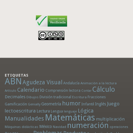
ETIQUETAS
ABN
Agudeza Visual
Andalucía
Animación a la lectura
Cálculo
Calendario
Comprensión lectora
Artículo
Contar
Decimales
División tradicional
Fracciones
Dibujos
Escritura
humor
Juego
Geometría
Infantil
Inglés
Gamificación
Genially
Lógica
lectoescritura
Lectura
Lengua
lenguaje
Matemáticas
Manualidades
multiplicación
numeración
México
Máquinas didácticas
Navidad
operaciones