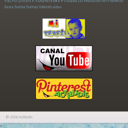
Problemas
Producto
Paz
PDI
Resolución de Problemas
primaria
Suma
Sumas
Valores
Resta
vídeo
© 2026 Actiludis
×