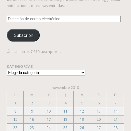
notificaciones de nuevas entradas.
Dirección
de
correo
Subscribir
electrónico
Únete a otros 7.610 suscriptores
CATEGORÍAS
Categorías
noviembre 2010
L
M
X
J
V
S
D
1
2
3
4
5
6
7
8
9
10
11
12
13
14
15
16
17
18
19
20
21
22
23
24
25
26
27
28