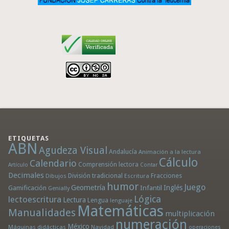
ETIQUETAS
ABN
Agudeza Visual
Andalucía
Animación a la lectura
Cálculo
Calendario
Comprensión lectora
Artículo
Contar
Decimales
División tradicional
Fracciones
Dibujos
Escritura
humor
Juego
Geometría
Infantil
Inglés
Gamificación
Genially
Lógica
lectoescritura
Lectura
Lengua
lenguaje
Matemáticas
Manualidades
multiplicación
numeración
México
Máquinas didácticas
Navidad
operaciones