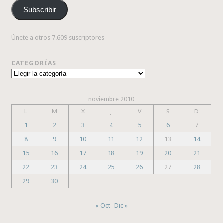
correo
Subscribir
electrónico
Únete a otros 7.609 suscriptores
CATEGORÍAS
Categorías
noviembre 2010
L
M
X
J
V
S
D
1
2
3
4
5
6
7
8
9
10
11
12
13
14
15
16
17
18
19
20
21
22
23
24
25
26
27
28
29
30
« Oct
Dic »