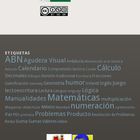
ETIQUETAS
ABN
Agudeza Visual
Andalucía
Animación a la lectura
Cálculo
Calendario
Comprensión lectora
Artículo
Contar
Decimales
División tradicional
Fracciones
Dibujos
Escritura
humor
Juego
Geometría
Infantil
Inglés
Gamificación
Genially
Lógica
lectoescritura
Lectura
Lengua
lenguaje
Matemáticas
Manualidades
multiplicación
numeración
México
Máquinas didácticas
Navidad
operaciones
Problemas
Producto
Paz
PDI
Resolución de Problemas
primaria
Suma
Sumas
Valores
Resta
vídeo