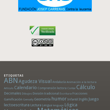
ETIQUETAS
ABN
Agudeza Visual
Andalucía
Animación a la lectura
Cálculo
Calendario
Comprensión lectora
Artículo
Contar
Decimales
División tradicional
Fracciones
Dibujos
Escritura
humor
Juego
Geometría
Infantil
Inglés
Gamificación
Genially
Lógica
lectoescritura
Lectura
Lengua
lenguaje