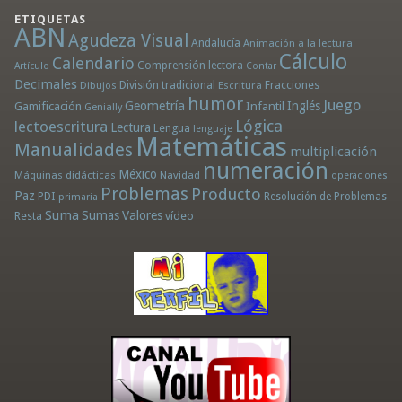
ETIQUETAS
ABN
Agudeza Visual
Andalucía
Animación a la lectura
Cálculo
Calendario
Comprensión lectora
Artículo
Contar
Decimales
División tradicional
Fracciones
Dibujos
Escritura
humor
Juego
Geometría
Infantil
Inglés
Gamificación
Genially
Lógica
lectoescritura
Lectura
Lengua
lenguaje
Matemáticas
Manualidades
multiplicación
numeración
México
Máquinas didácticas
Navidad
operaciones
Problemas
Producto
Paz
PDI
Resolución de Problemas
primaria
Suma
Sumas
Valores
Resta
vídeo