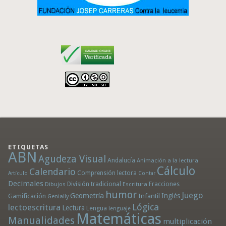
ETIQUETAS
ABN
Agudeza Visual
Andalucía
Animación a la lectura
Cálculo
Calendario
Comprensión lectora
Artículo
Contar
Decimales
División tradicional
Fracciones
Dibujos
Escritura
humor
Juego
Geometría
Infantil
Inglés
Gamificación
Genially
Lógica
lectoescritura
Lectura
Lengua
lenguaje
Matemáticas
Manualidades
multiplicación